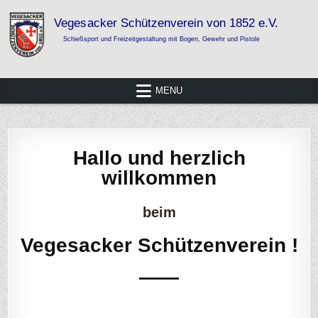
Skip
to
content
Vegesacker Schützenverein von 1852
Schießsport und Freizeitgestaltung mit Bogen, Gewehr und Pistole
e.V.
MENU
Hallo und herzlich
willkommen
beim
Vegesacker Schützenverein !
——