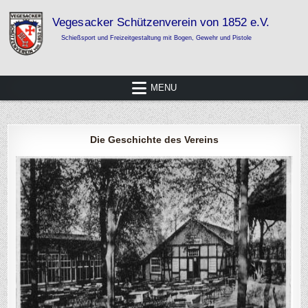
Skip
to
content
Vegesacker Schützenverein von 1852
Schießsport und Freizeitgestaltung mit Bogen, Gewehr und Pistole
e.V.
MENU
Die Geschichte des Vereins