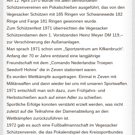
Am 12. April 1970 wurde mit allen befreundeten
Schützenvereinen ein Pokalschießen ausgeführt, das von den
Vegesacker Schützen mit 185 Ringen vor Schwanewede 182
Ringe und Farge 181 Ringen gewonnen wurde.
Zum Schützenfest 1971 überreichten die Vegesacker
Schützendamen dem 1. Vorsitzenden Heinz Meyer DM 119,–
zur Verschönerung der Außenanlagen.
Man sprach 1971 schon vom „Sportzentrum am Kifkenbruch“.
Anfang der 70 er Jahre entstand eine langjährige
Freundschaft mit dem „Comando Nederlandse Troepen
Seedorf/ Hohne“ die in Zeven stationiert waren.
Es wurden Wettkämpfe ausgetragen. Einmal in Zeven mit
Militärwaffen und dann wieder bei uns mit unseren Sportwaffen.
1971 entschloß man sich dazu, zum Frühjahrs- und
Herbstschießen auch auf einen Adler zu schießen.
Sportliche Erfolge konnten verstärkt erzielt werden, was nicht
zuletzt auf die Teilnahme der Damenabteilung an den
Wettkämpfen zurückzuführen ist.
1972 gab es auch eine Fußballmannschaft im Vegesacker
Schützenverein, die das Pokalendspiel des Kreissportbundes