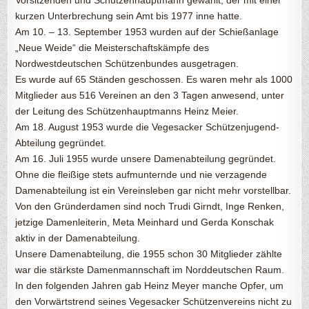
Vorsitzenden und Schützenhauptmann gewählt, der mit einer
kurzen Unterbrechung sein Amt bis 1977 inne hatte.
Am 10. – 13. September 1953 wurden auf der Schießanlage
„Neue Weide“ die Meisterschaftskämpfe des
Nordwestdeutschen Schützenbundes ausgetragen.
Es wurde auf 65 Ständen geschossen. Es waren mehr als 1000
Mitglieder aus 516 Vereinen an den 3 Tagen anwesend, unter
der Leitung des Schützenhauptmanns Heinz Meier.
Am 18. August 1953 wurde die Vegesacker Schützenjugend-
Abteilung gegründet.
Am 16. Juli 1955 wurde unsere Damenabteilung gegründet.
Ohne die fleißige stets aufmunternde und nie verzagende
Damenabteilung ist ein Vereinsleben gar nicht mehr vorstellbar.
Von den Gründerdamen sind noch Trudi Girndt, Inge Renken,
jetzige Damenleiterin, Meta Meinhard und Gerda Konschak
aktiv in der Damenabteilung.
Unsere Damenabteilung, die 1955 schon 30 Mitglieder zählte
war die stärkste Damenmannschaft im Norddeutschen Raum.
In den folgenden Jahren gab Heinz Meyer manche Opfer, um
den Vorwärtstrend seines Vegesacker Schützenvereins nicht zu