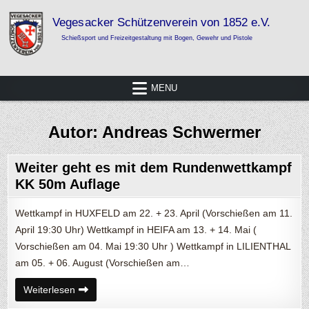
Skip
to
content
Vegesacker Schützenverein von 1852
Schießsport und Freizeitgestaltung mit Bogen, Gewehr und Pistole
e.V.
MENU
Autor:
Andreas Schwermer
Weiter geht es mit dem Rundenwettkampf
KK 50m Auflage
Wettkampf in HUXFELD am 22. + 23. April (Vorschießen am 11.
April 19:30 Uhr) Wettkampf in HEIFA am 13. + 14. Mai (
Vorschießen am 04. Mai 19:30 Uhr ) Wettkampf in LILIENTHAL
am 05. + 06. August (Vorschießen am…
Weiter
Weiterlesen
geht
es