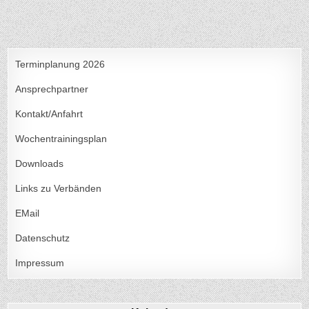
mit
dem
Rundenwettkampf
KK
50m
Auflage
Terminplanung 2026
Ansprechpartner
Kontakt/Anfahrt
Wochentrainingsplan
Downloads
Links zu Verbänden
EMail
Datenschutz
Impressum