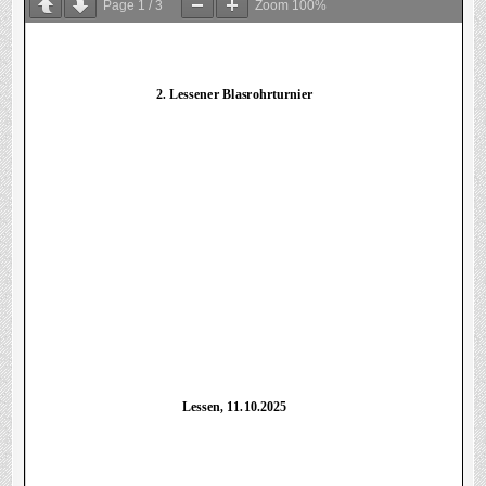
Page
1
/
3
Zoom
100%