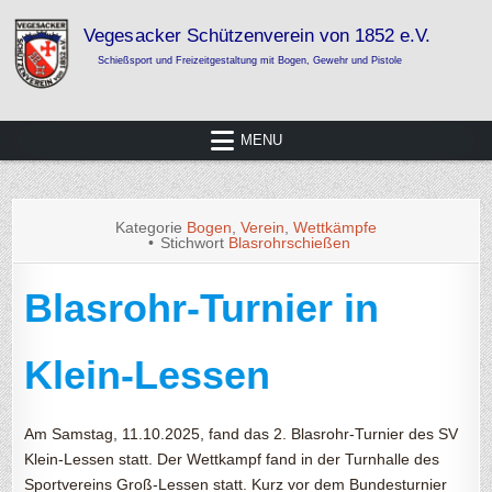
Skip
to
content
Vegesacker Schützenverein von 1852
Schießsport und Freizeitgestaltung mit Bogen, Gewehr und Pistole
e.V.
MENU
Kategorie
Bogen
,
Verein
,
Wettkämpfe
Stichwort
Blasrohrschießen
Blasrohr-Turnier in
Klein-Lessen
Am Samstag, 11.10.2025, fand das 2. Blasrohr-Turnier des SV
Klein-Lessen statt. Der Wettkampf fand in der Turnhalle des
Sportvereins Groß-Lessen statt. Kurz vor dem Bundesturnier