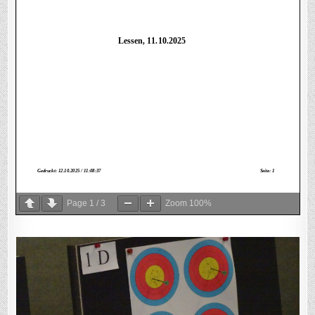
Page
1
/
3
Zoom
100%