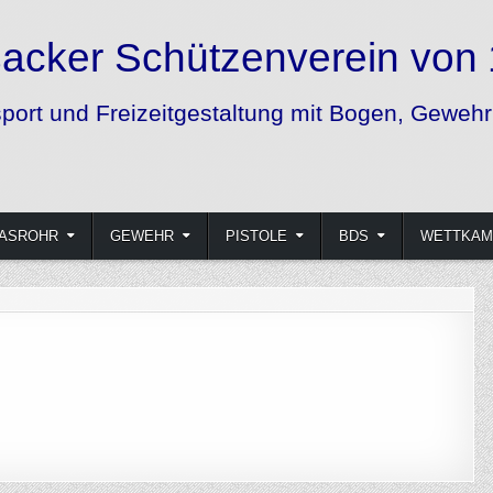
 1852 e.V.
und Pistole
ASROHR
GEWEHR
PISTOLE
BDS
WETTKAM