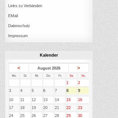
Links zu Verbänden
EMail
Datenschutz
Impressum
Kalender
<
>
August 2026
Mo.
Di.
Mi.
Do.
Fr.
Sa.
So.
1
2
3
4
5
6
7
8
9
10
11
12
13
14
15
16
17
18
19
20
21
22
23
24
25
26
27
28
29
30