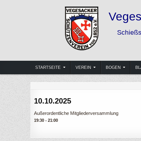
Skip
to
content
Vegesacker Schützenverein von
Schießsport und Freizeitgestaltung mit Bogen, Gewehr 
STARTSEITE
VEREIN
BOGEN
BL
10.10.2025
Außerordentliche Mitgliederversammlung
19:30 - 21:00