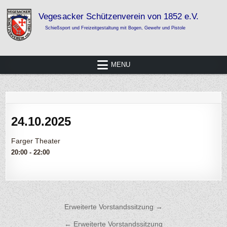
Skip
to
content
Vegesacker Schützenverein von 1852
Schießsport und Freizeitgestaltung mit Bogen, Gewehr und Pistole
e.V.
MENU
24.10.2025
Farger Theater
20:00 - 22:00
Beitragsnavigation
Erweiterte Vorstandssitzung →
← Erweiterte Vorstandssitzung