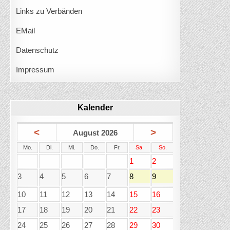
Links zu Verbänden
EMail
Datenschutz
Impressum
Kalender
<
>
August 2026
Mo.
Di.
Mi.
Do.
Fr.
Sa.
So.
1
2
3
4
5
6
7
8
9
10
11
12
13
14
15
16
17
18
19
20
21
22
23
24
25
26
27
28
29
30