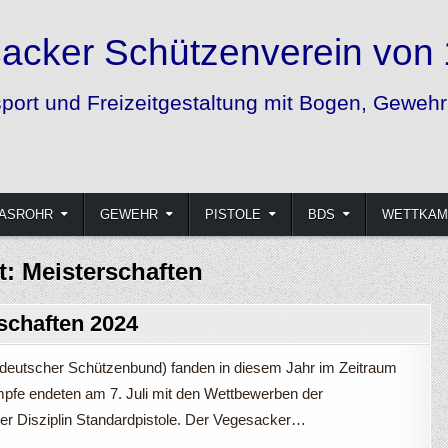
 1852 e.V.
und Pistole
ASROHR
GEWEHR
PISTOLE
BDS
WETTKAM
t:
Meisterschaften
schaften 2024
utscher Schützenbund) fanden in diesem Jahr im Zeitraum
kämpfe endeten am 7. Juli mit den Wettbewerben der
 der Disziplin Standardpistole. Der Vegesacker…