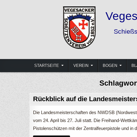
Skip
to
content
Vegesacker Schützenverein von
Schießsport und Freizeitgestaltung mit Bogen, Gewehr 
STARTSEITE
VEREIN
BOGEN
BL
Schlagwor
Rückblick auf die Landesmeister
Die Landesmeisterschaften des NWDSB (Nordwestde
vom 24. April bis 27. Juli statt. Die Freihand-Wett
Pistolenschützen mit der Zentralfeuerpistole und in