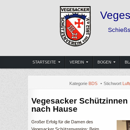
Skip
to
content
Vegesacker Schützenverein von
Schießsport und Freizeitgestaltung mit Bogen, Gewehr 
STARTSEITE
VEREIN
BOGEN
BL
Kategorie
BDS
Stichwort
Luf
Vegesacker Schützinnen
nach Hause
Großer Erfolg für die Damen des
Vegesacker Schützenvereins: Beim