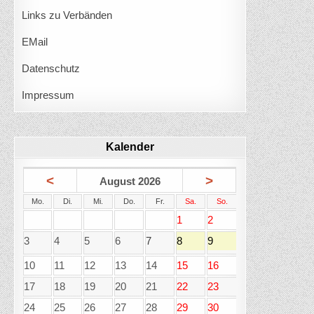
Links zu Verbänden
EMail
Datenschutz
Impressum
Kalender
<
>
August 2026
Mo.
Di.
Mi.
Do.
Fr.
Sa.
So.
1
2
3
4
5
6
7
8
9
10
11
12
13
14
15
16
17
18
19
20
21
22
23
24
25
26
27
28
29
30