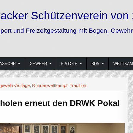
 1852 e.V.
und Pistole
ASROHR
GEWEHR
PISTOLE
BDS
WETTKAM
tgewehr-Auflage
,
Rundenwettkampf
,
Tradition
 holen erneut den DRWK Pokal