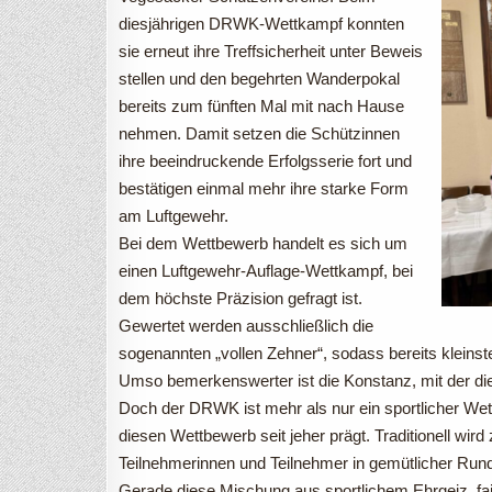
diesjährigen DRWK-Wettkampf konnten
sie erneut ihre Treffsicherheit unter Beweis
stellen und den begehrten Wanderpokal
bereits zum fünften Mal mit nach Hause
nehmen. Damit setzen die Schützinnen
ihre beeindruckende Erfolgsserie fort und
bestätigen einmal mehr ihre starke Form
am Luftgewehr.
Bei dem Wettbewerb handelt es sich um
einen Luftgewehr-Auflage-Wettkampf, bei
dem höchste Präzision gefragt ist.
Gewertet werden ausschließlich die
sogenannten „vollen Zehner“, sodass bereits kleins
Umso bemerkenswerter ist die Konstanz, mit der di
Doch der DRWK ist mehr als nur ein sportlicher Wett
diesen Wettbewerb seit jeher prägt. Traditionell wi
Teilnehmerinnen und Teilnehmer in gemütlicher R
Gerade diese Mischung aus sportlichem Ehrgeiz, f